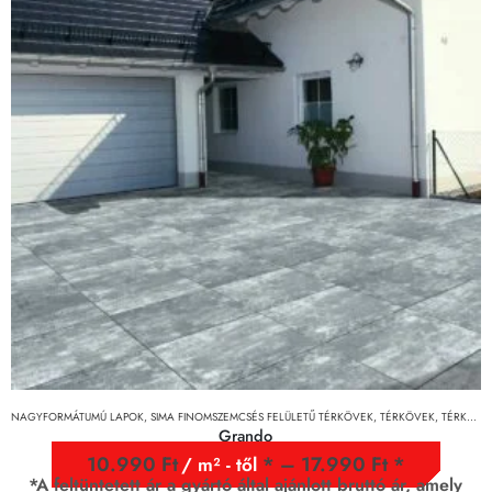
NAGYFORMÁTUMÚ LAPOK
,
SIMA FINOMSZEMCSÉS FELÜLETŰ TÉRKÖVEK
,
TÉRKÖVEK, TÉRKŐRENDSZEREK ÉS LAPOK
Grando
10.990
Ft
–
17.990
Ft
/ m² - től
*A feltüntetett ár a gyártó által ajánlott bruttó ár, amely