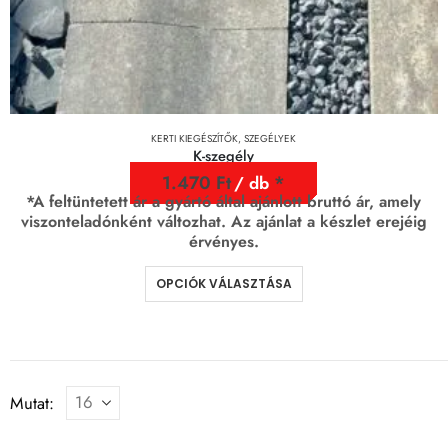
KERTI KIEGÉSZÍTŐK
,
SZEGÉLYEK
K-szegély
1.470
Ft
/ db
*A feltüntetett ár a gyártó által ajánlott bruttó ár, amely
viszonteladónként változhat. Az ajánlat a készlet erejéig
érvényes.
OPCIÓK VÁLASZTÁSA
Mutat: