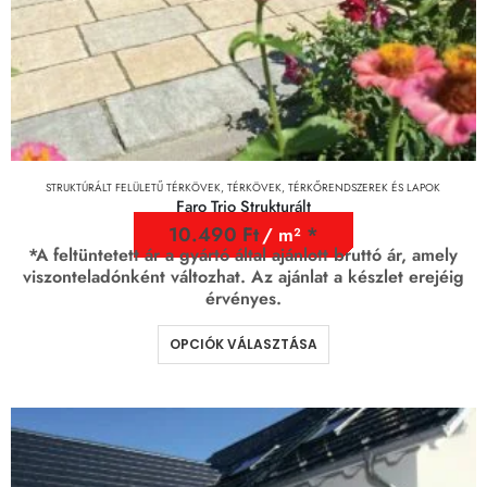
STRUKTÚRÁLT FELÜLETŰ TÉRKÖVEK
,
TÉRKÖVEK, TÉRKŐRENDSZEREK ÉS LAPOK
Faro Trio Strukturált
10.490
Ft
/ m²
*A feltüntetett ár a gyártó által ajánlott bruttó ár, amely
viszonteladónként változhat. Az ajánlat a készlet erejéig
érvényes.
OPCIÓK VÁLASZTÁSA