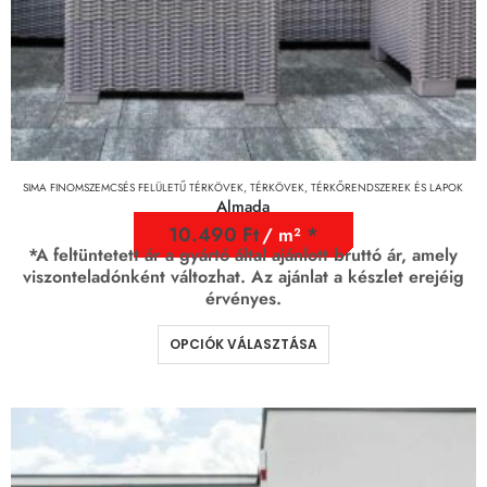
SIMA FINOMSZEMCSÉS FELÜLETŰ TÉRKÖVEK
,
TÉRKÖVEK, TÉRKŐRENDSZEREK ÉS LAPOK
Almada
10.490
Ft
/ m²
*A feltüntetett ár a gyártó által ajánlott bruttó ár, amely
viszonteladónként változhat. Az ajánlat a készlet erejéig
érvényes.
OPCIÓK VÁLASZTÁSA