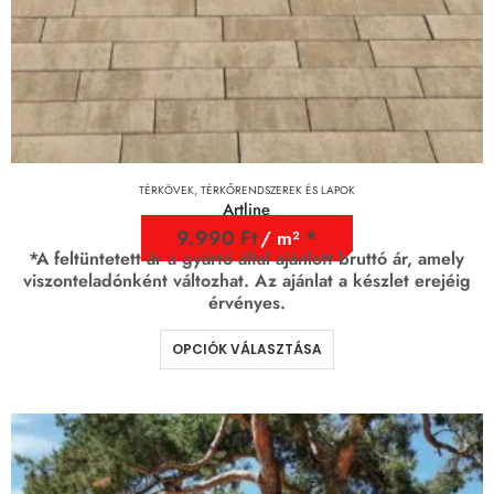
TÉRKÖVEK, TÉRKŐRENDSZEREK ÉS LAPOK
Artline
9.990
Ft
/ m²
*A feltüntetett ár a gyártó által ajánlott bruttó ár, amely
viszonteladónként változhat. Az ajánlat a készlet erejéig
érvényes.
OPCIÓK VÁLASZTÁSA