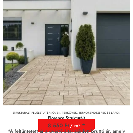
STRUKTÚRÁLT FELÜLETŰ TÉRKÖVEK
,
TÉRKÖVEK, TÉRKŐRENDSZEREK ÉS LAPOK
Florence Strukturált
8.550
Ft
/ m²
*A feltüntetett ár a gyártó által ajánlott bruttó ár, amely