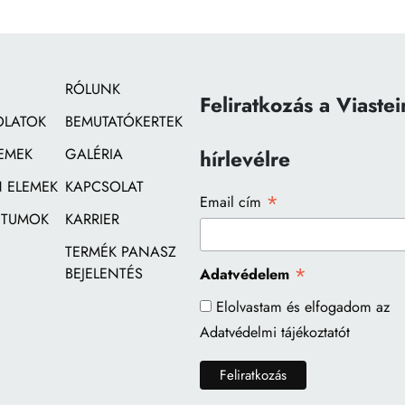
RÓLUNK
Feliratkozás a Viastei
OLATOK
BEMUTATÓKERTEK
EMEK
GALÉRIA
hírlevélre
 ELEMEK
KAPCSOLAT
*
Email cím
TUMOK
KARRIER
TERMÉK PANASZ
*
BEJELENTÉS
Adatvédelem
Elolvastam és elfogadom az
Adatvédelmi tájékoztatót