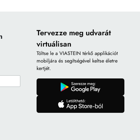
Tervezze meg udvarát
n
virtuálisan
Töltse le a
VIASTEIN térkő applikációt
mobiljára és segítségével keltse életre
kertjét.
gomb
gomb