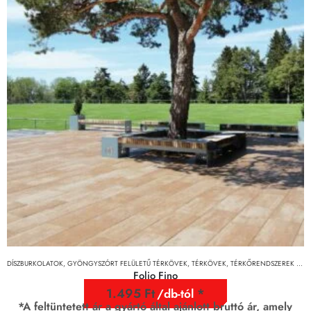
DÍSZBURKOLATOK
,
GYÖNGYSZÓRT FELÜLETŰ TÉRKÖVEK
,
TÉRKÖVEK, TÉRKŐRENDSZEREK ÉS LAPOK
Folio Fino
1.495
Ft
/db-tól
*A feltüntetett ár a gyártó által ajánlott bruttó ár, amely