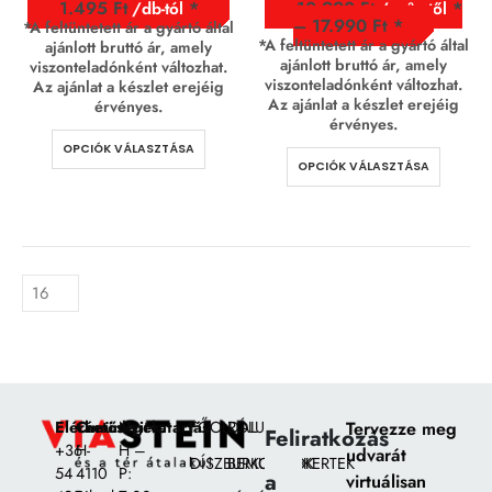
1.495
Ft
10.990
Ft
/db-tól
/ m² - től
–
17.990
Ft
*A feltüntetett ár a gyártó által
*A feltüntetett ár a gyártó által
ajánlott bruttó ár, amely
ajánlott bruttó ár, amely
viszonteladónként változhat.
viszonteladónként változhat.
Az ajánlat a készlet erejéig
Az ajánlat a készlet erejéig
érvényes.
érvényes.
OPCIÓK VÁLASZTÁSA
OPCIÓK VÁLASZTÁSA
Elérhetőségek:
Címünk:
Nyitvatartás
FŐOLDAL
RÓLUNK
Tervezze meg
Feliratkozás
+36
H-
H –
udvarát
DÍSZBURKOLATOK
BEMUTATÓKERTEK
54
4110
P:
a
virtuálisan