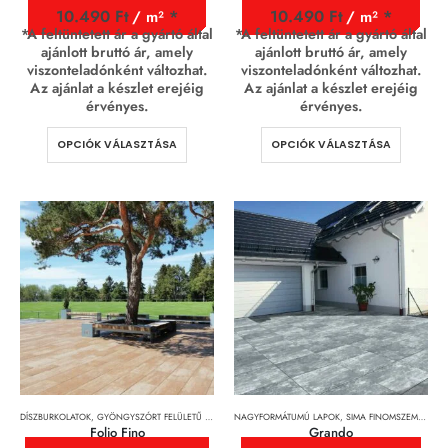
10.490
Ft
10.490
Ft
/ m²
/ m²
*A feltüntetett ár a gyártó által
*A feltüntetett ár a gyártó által
ajánlott bruttó ár, amely
ajánlott bruttó ár, amely
viszonteladónként változhat.
viszonteladónként változhat.
Az ajánlat a készlet erejéig
Az ajánlat a készlet erejéig
érvényes.
érvényes.
OPCIÓK VÁLASZTÁSA
OPCIÓK VÁLASZTÁSA
DÍSZBURKOLATOK
,
GYÖNGYSZÓRT FELÜLETŰ TÉRKÖVEK
NAGYFORMÁTUMÚ LAPOK
,
TÉRKÖVEK, TÉRKŐRENDSZEREK ÉS LAPOK
,
SIMA FINOMSZEMCSÉS FELÜLETŰ TÉRKÖVEK
Folio Fino
Grando