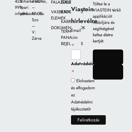
425
Biharkeresztes,
7:00
FALAZÓELEMEK
GALÉRIA
Töltse le a
999
Ipari
–
Viastein
VIASTEIN térkő
VASBETON
KAPCSOLAT
info@viastein.hu
park
17:00
applikációt
ELEMEK
hírlevélre
Szo
KARRIER
mobiljára és
–
DOKUMENTUMOK
segítségével
Email
TERMÉK
V:
keltse életre
PANASZ
cím
Zárva
kertjét.
BEJELENTÉS
*
gomb
Adatvédelem
*
gomb
Elolvastam
és elfogadom
az
Adatvédelmi
tájékoztatót