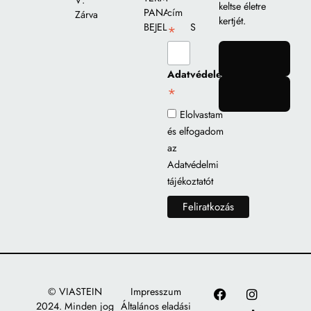
V:
keltse életre
PANASZ
cím
Zárva
kertjét.
BEJELENTÉS
*
gomb
Adatvédelem
*
gomb
Elolvastam
és elfogadom
az
Adatvédelmi
tájékoztatót
© VIASTEIN
Impresszum
2024. Minden jog
Általános eladási