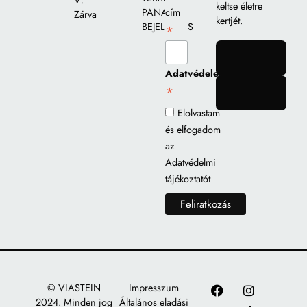
V:
keltse életre
PANASZ
cím
Zárva
kertjét.
BEJELENTÉS
*
gomb
Adatvédelem
*
gomb
Elolvastam
és elfogadom
az
Adatvédelmi
tájékoztatót
© VIASTEIN
Impresszum
2024. Minden jog
Általános eladási