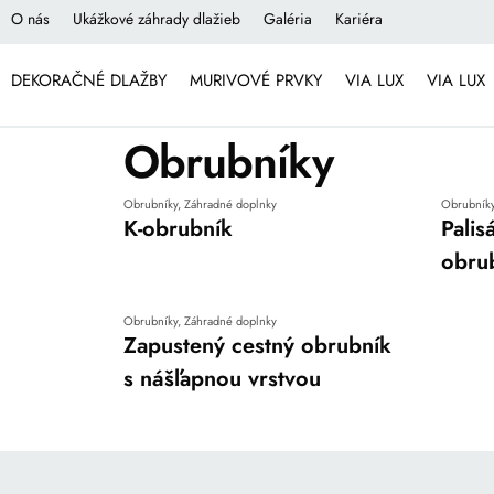
O nás
Ukážkové záhrady dlažieb
Galéria
Kariéra
DEKORAČNÉ DLAŽBY
MURIVOVÉ PRVKY
VIA LUX
VIA LUX
Obrubníky
Obrubníky
,
Záhradné doplnky
Obrubník
K-obrubník
Pali
obru
Obrubníky
,
Záhradné doplnky
Zapustený cestný obrubník
s nášľapnou vrstvou