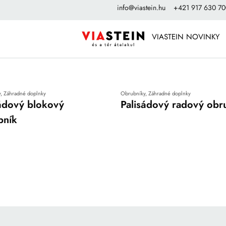
info@viastein.hu
+421 917 630 7
VIASTEIN NOVINKY
y
,
Záhradné doplnky
Obrubníky
,
Záhradné doplnky
sádový blokový
Palisádový radový obr
bník