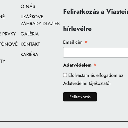
O NÁS
Feliratkozás a Viastei
NÉ
UKÁŽKOVÉ
ZÁHRADY DLAŽIEB
hírlevélre
 PRVKY
GALÉRIA
*
Email cím
ETÓNOVÉ
KONTAKT
KARIÉRA
TY
*
Adatvédelem
Elolvastam és elfogadom az
Adatvédelmi tájékoztatót