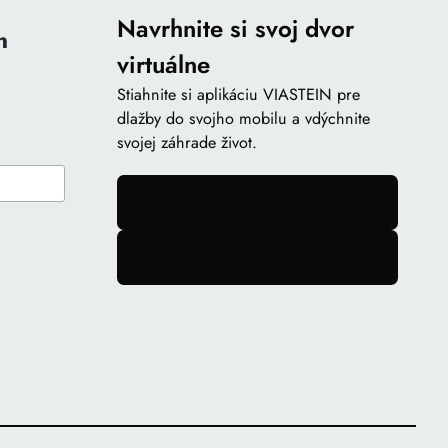
Navrhnite si svoj dvor
n
virtuálne
Stiahnite si aplikáciu VIASTEIN pre
dlažby do svojho mobilu a vdýchnite
svojej záhrade život.
gomb
gomb